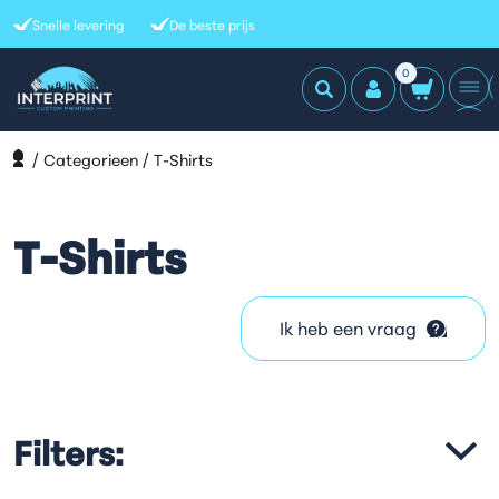
Snelle levering
De beste prijs
0
H
Categorieen
T-Shirts
T-Shirts
Ik heb een vraag
Filters: